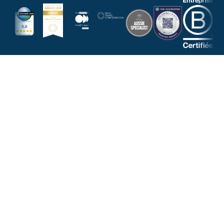
NOUS RÉPONDONS À TOUTES VOS
QUESTIONS
NOUS CONTACTER PAR EMAIL
DEMANDER UN APPEL
CONTACTEZ-
SUIVEZ-
Confirmez
WHATSAPP
NOUS
NOUS
votre
+33
!
adresse
1