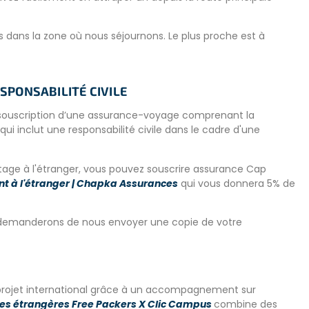
ts dans la zone où nous séjournons. Le plus proche est à
archés,
des
pharmacies
, des piscines et des
restaurants
 vous pourrez déguster des jus de fruits frais, des collations,
SPONSABILITÉ CIVILE
 la souscription d’une assurance-voyage comprenant la
e, n’oubliez pas que nous sommes situés dans la capitale du
ui inclut une responsabilité civile dans le cadre d'une
tage à l'étranger, vous pouvez souscrire assurance Cap
t à l'étranger | Chapka Assurances
qui vous donnera 5% de
dîner) sont fournis tous les jours du programme, et le week-
s demanderons de nous envoyer une copie de votre
 seront aussi servis en fonction de vos besoins alimentaires,
projet international grâce à un accompagnement sur
es étrangères Free Packers X Clic Campus
combine des