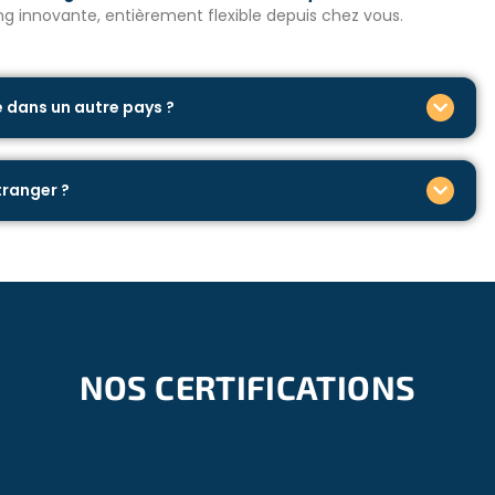
 et de circulation, Ho Chi Minh, anciennement connue sous le
g innovante, entièrement flexible depuis chez vous.
incipal centre de la région sud. Métropole cosmopolite et
ble l’ancien et le nouveau Vietnam dans les espaces les
. La ville n’est pas seulement le principal centre économique
e dans un autre pays ?
s et historiques au cours de ses plus de 300 ans d’histoire
tranger ?
g Viet Ward 4, district de Tan Binh, Ho Chi Minh-Ville. Il vous
éroport international de Tan Son Nhat) et une quinzaine (15-
es que des distributeurs automatiques de billets, des
 sport, un café et des supermarchés. Par conséquent, vous
 pendant votre temps libre ou après les horaires du
ts de votre séjour !
NOS CERTIFICATIONS