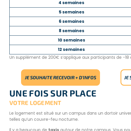
4 semaines
5 semaines
6 semaines
8 semaines
10 semaines
12 semaines
Un supplément de 200€ s’applique aux participants de -18 a
JE SOUHAITE RECEVOIR + D’INFOS
JE
UNE FOIS SUR PLACE
VOTRE LOGEMENT
Le logement est situé sur un campus dans un dortoir universi
telles qu’un couvre-feu nocturne.
Il y a beaucoup de
taxis
autour de notre campus. Vous pouv