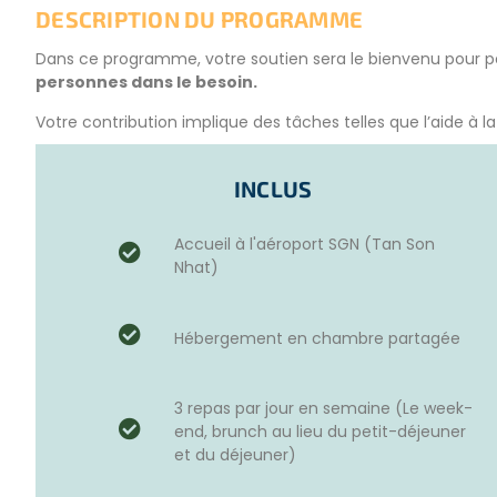
DESCRIPTION DU PROGRAMME
Dans ce programme, votre soutien sera le bienvenu pour 
personnes dans le besoin.
Votre contribution implique des tâches telles que l’aide à l
The Smile Food Shop
a été créé en 2012 pour aider les gens
fonctionne sous la direction d’une ONG, en collaboration a
INCLUS
Le programme continue de fonctionner même pendant les fe
Accueil à l'aéroport SGN (Tan Son
fermeture d’un mois autour de la fête du Têt. Pendant ces 
Nhat)
dans la cuisine de notre hébergement et les repas gratuits s
hôpital voisin.
Hébergement en chambre partagée
VOTRE RÔLE
3 repas par jour en semaine (Le week-
En tant que volontaire, vous pourrez effectuer diverses tâc
end, brunch au lieu du petit-déjeuner
Aider à la préparation des aliments pour le déjeuner.
et du déjeuner)
Aider à la préparation des repas.