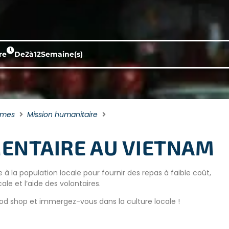
re
De
2
à
12
Semaine(s)
mmes
Mission humanitaire
MENTAIRE AU VIETNAM
 la population locale pour fournir des repas à faible coût,
le et l’aide des volontaires.
od shop et immergez-vous dans la culture locale !