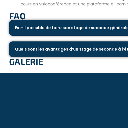
Plus grande ville du pays, vibrante d’énergie, d’innovation
cours en visioconférence et une plateforme e-learnin
nom de Saigon, est le cœur économique du Vietnam et le pr
FAQ
en roue libre, le paysage urbain dynamique de HCHC rassem
plus compacts, représentant le passé et l’avenir de la ville
Est-il possible de faire son stage de seconde général
du Vietnam, mais aussi de nombreuses empreintes culturelle
de développement.
Quels sont les avantages d’un stage de seconde à l’é
D’autre part, le centre d’hébergement est situé au 23/8 Hoan
GALERIE
faut environ dix (10) minutes (2,7 km) depuis l’aéroport (A
20) minutes depuis le centre-ville.
De plus, le centre est entouré de diverses installations tell
restaurants, un bureau de poste, une piscine, une salle de
êtes libre de vous détendre et d’explorer les centres-villes
programme ou les week-ends et passez les meilleurs momen