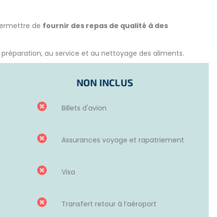
permettre de
fournir des repas de qualité
à des
a préparation, au service et au nettoyage des aliments.
 en proposant des déjeuners à bas prix. La boutique
vec des habitants.
NON INCLUS
rmetures de l’installation gérée par l’ONG, y compris une
périodes, les volontaires prépareront des repas sur place
Billets d'avion
eront distribués aux patients et aux travailleurs locaux d’un
Assurances voyage et rapatriement
Visa
hes :
Transfert retour à l’aéroport