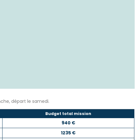
locales.
 responsabilité légale de l’établissement.
nnes âgées, des travailleurs locaux, des personnes
 Ho Chi Minh puisse continuer à recevoir des aliments
 de la préparation des aliments.
nche, départ le samedi.
res dans leur magasin.
Budget total mission
stitue une expérience pleine de
rencontres
940 €
1235 €