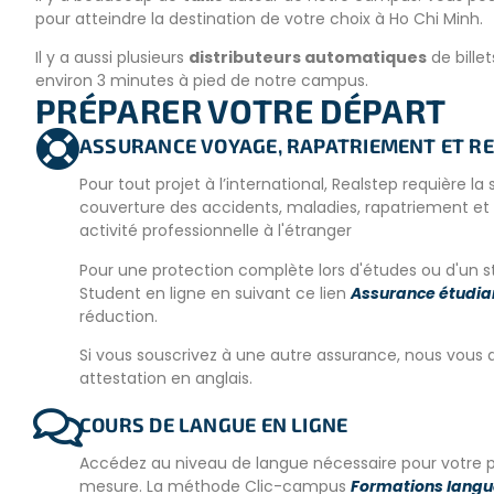
pour atteindre la destination de votre choix à Ho Chi Minh.
Il y a aussi plusieurs
distributeurs automatiques
de bille
environ 3 minutes à pied de notre campus.
PRÉPARER VOTRE DÉPART
Il y a de bons
cafés locaux,
des
dépanneurs,
des
superm
à côté de notre dortoir. Un endroit magnifique et paisible où
ASSURANCE VOYAGE, RAPATRIEMENT ET RE
etc.
Pour tout projet à l’international, Realstep requière
Toutes les commodités nécessaires se trouvent dans la vill
couverture des accidents, maladies, rapatriement et q
pays après tout !
activité professionnelle à l'étranger
Pour une protection complète lors d'études ou d'un s
Student en ligne en suivant ce lien
Assurance étudian
LES REPAS
réduction.
Trois repas de style asiatique (petit-déjeuner, déjeuner et 
Si vous souscrivez à une autre assurance, nous vou
end uniquement le brunch et le dîner. Cependant, des repas
attestation en anglais.
merci de nous en informer à l’avance.
COURS DE LANGUE EN LIGNE
Accédez au niveau de langue nécessaire pour votre 
HO CHI MINH
mesure. La méthode Clic-campus
Formations langu