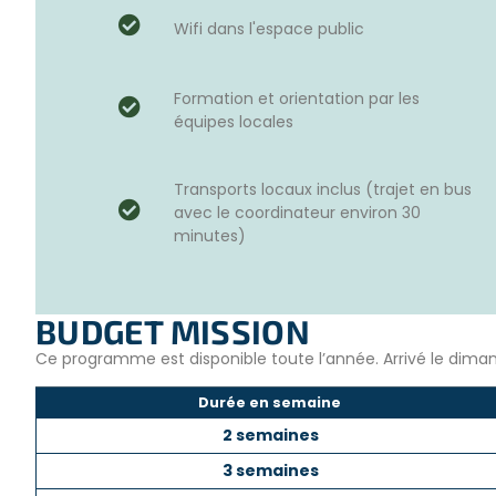
Servir des repas à un groupe de 300 à 500 personnes 
Garder l’équipement de cuisson propre.
Wifi dans l'espace public
Maintenir les cuisines propres et désinfectées.
Formation et orientation par les
Vous ne pourrez cependant pas cuisiner, cela relevant de la
équipes locales
Entre 300 à 500 profite de ces repas, que ce soit des perso
handicapées, des étudiants et des enfants.
Transports locaux inclus (trajet en bus
avec le coordinateur environ 30
minutes)
BUTS ET OBJECTIFS
Aider à générer des revenus afin que la population de
propres, sains et à faible coût.
BUDGET MISSION
Avoir une expérience pratique en cuisine et un aperçu
Ce programme est disponible toute l’année. Arrivé le dima
Aider le personnel local avec des mains supplémentai
Durée en semaine
Ce programme est à la fois
stimulant
,
engageant
et con
2 semaines
interculturelles
.
3 semaines