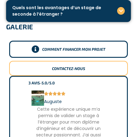
Quels sont les avantages d’un stage de
seconde à l’étranger ?
GALERIE
COMMENT FINANCER MON PROJET
CONTACTEZ-NOUS
3
AVIS
-
5.0/5.0







Auguste
Sarah
Cette expérience unique m’a
Grâce à ce 
permis de valider un stage à
ma licence
l’étranger pour mon diplôme
en appren
d’ingénieur et de découvrir un
pollutio
secteur passionnant. J’ai aussi
projet po