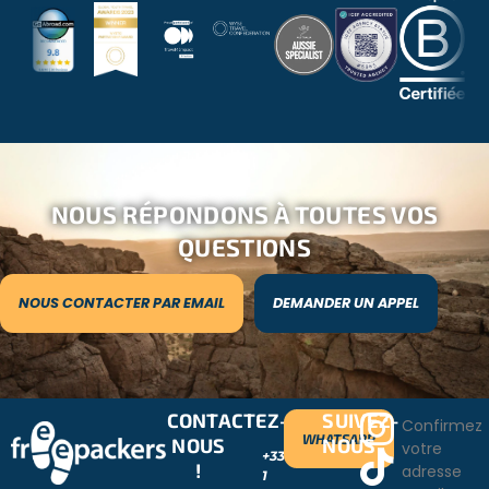
NOUS RÉPONDONS À TOUTES VOS
QUESTIONS
NOUS CONTACTER PAR EMAIL
DEMANDER UN APPEL
CONTACTEZ-
SUIVEZ-
Confirmez
WHATSAPP
NOUS
NOUS
votre
+33
!
adresse
1