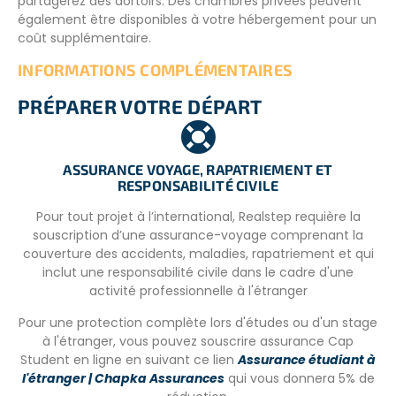
partagerez des dortoirs. Des chambres privées peuvent
également être disponibles à votre hébergement pour un
coût supplémentaire.
INFORMATIONS COMPLÉMENTAIRES
3 repas par jour, style local, petit déjeuner, déjeuner et
PRÉPARER VOTRE DÉPART
dîner. Les repas végétariens, sans gluten et repas pour les
intolérants au lactose sont également disponibles sur
demande).
ASSURANCE VOYAGE, RAPATRIEMENT ET
RESPONSABILITÉ CIVILE
Pour tout projet à l’international, Realstep requière la
souscription d’une assurance-voyage comprenant la
couverture des accidents, maladies, rapatriement et qui
inclut une responsabilité civile dans le cadre d'une
activité professionnelle à l'étranger
Pour une protection complète lors d'études ou d'un stage
à l'étranger, vous pouvez souscrire assurance Cap
Student en ligne en suivant ce lien
Assurance étudiant à
l'étranger | Chapka Assurances
qui vous donnera 5% de