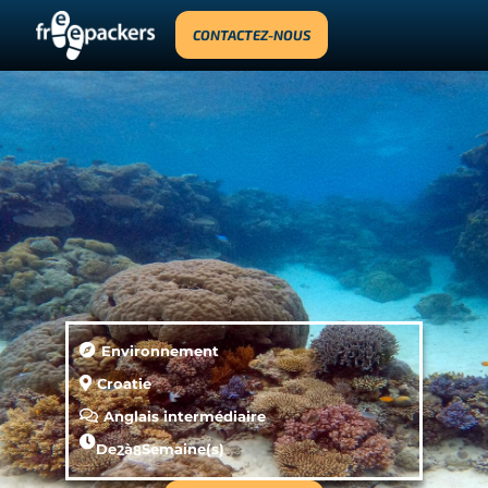
CONTACTEZ-NOUS
Environnement
Croatie
Anglais intermédiaire
De
2
à
8
Semaine(s)