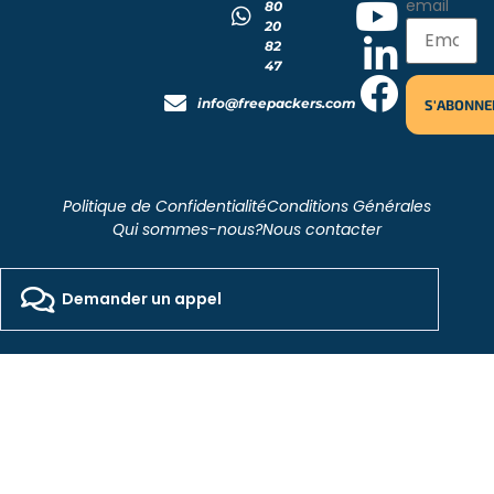
email
80
20
82
47
info@freepackers.com
Politique de Confidentialité
Conditions Générales
Qui sommes-nous?
Nous contacter
2026 - Freepackers - All Rights Reserved​
Designed by Pocom Digital Agency
Demander un appel