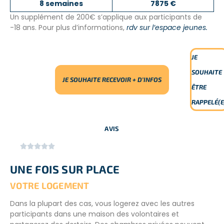
8 semaines
7875 €
la ville, apprendre le croate ou se détendre.
Un supplément de 200€ s’applique aux participants de
19 :30 – 21 :00 | Dîner au logement des volontaires avec les
-18 ans. Pour plus d’informations,
rdv sur l’espace jeunes.
autres volontaires.
21 :00 – 22 :30 | Balade en ville ou repos.
JE
SOUHAITE
JE SOUHAITE RECEVOIR + D’INFOS
Partez découvrir la ville de Split tout en participant à la
ÊTRE
préservation de l’environnement local avec cet
RAPPELÉ(E
écotourisme en Europe.
AVIS






UNE FOIS SUR PLACE
VOTRE LOGEMENT
Dans la plupart des cas, vous logerez avec les autres
participants dans une maison des volontaires et