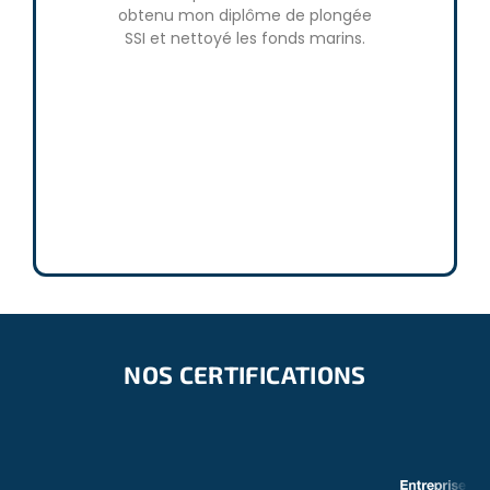
obtenu mon diplôme de plongée
plong
SSI et nettoyé les fonds marins.
véritabl
notre im
fonds mari
accompag
NOS CERTIFICATIONS