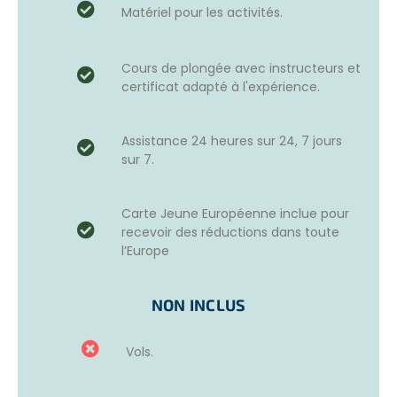
Matériel pour les activités.
L’objectif de ce projet est la protection des fonds marins,
le développement d’écosystèmes florissants et d’un
littoral propre – le tout en collaboration avec les
Cours de plongée avec instructeurs et
communautés locales conscientes et inspirées.
certificat adapté à l'expérience.
Les projets « Famille » sont adaptés aux enfants à partir de
4 ans. Nos conseillers vous feront des recommandations
personnalisées en fonction de l’âge de vos enfants, de la
Assistance 24 heures sur 24, 7 jours
destination et du type de mission.
sur 7.
Missions des volontaires lors de leur écotourisme en
Europe :
Carte Jeune Européenne inclue pour
recevoir des réductions dans toute
La collecte de déchets.
l’Europe
La collecte et l’analyse de données des fonds
marins.
L’apprentissage de l’écosystème marin et les
NON INCLUS
techniques d’observation et d’identification des
poissons.
Vols.
JOURNÉE TYPE: