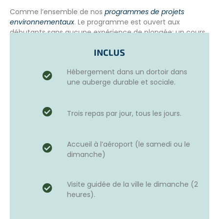
Comme l’ensemble de nos
programmes de projets
environnementaux
. Le programme est ouvert aux
débutants sans aucune expérience de plongée; un cours
de plongée est inclus avant de s’engager dans les
INCLUS
activités de conservation marine. Les frais du programme
couvrent le coût de la formation, l’équipement complet
Hébergement dans un dortoir dans
de plongée et la supervision d’un instructeur de plongée
une auberge durable et sociale.
expérimenté. Tous les participants obtiennent une
certification de plongée SSI (Scuba Schools International)
reconnue à l’échelle internationale.
Trois repas par jour, tous les jours.
Ce qu’inclue la certification de plongée dépendra de
votre expérience de plongée au début du projet et de la
durée de votre séjour.
Accueil à l’aéroport (le samedi ou le
dimanche)
Les cours proposés pendant cet écotourisme en Europe
vont de Scuba Diver à Open Water Diver, et des
spécialités telles que l’écologie marine et l’identification
Visite guidée de la ville le dimanche (2
des poissons. Le projet fonctionne avec une école de
heures).
plongée locale, toutes les activités sont supervisées par
un instructeur de plongée expérimenté.