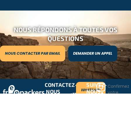
NOUS RÉPONDONS À TOUTES VOS
QUESTIONS
NOUS CONTACTER PAR EMAIL
DEMANDER UN APPEL
CONTACTEZ-
SUIVEZ-
Confirmez
WHATSAPP
NOUS
NOUS
votre
+33
!
adresse
1
email
80
20
82
47
info@freepackers.com